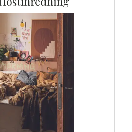
Höstinredning
P