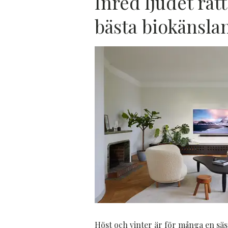
Inred ljudet rät
bästa biokänsla
Höst och vinter är för många en s