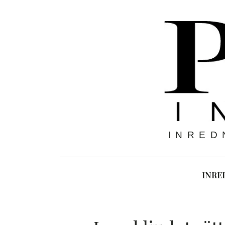
INRED
INRE