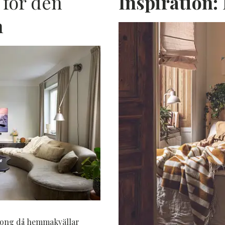
t för den
Inspiration:
n
P
äsong då hemmakvällar